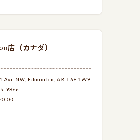
nton店（カナダ）
1 Ave NW, Edmonton, AB T6E 1W9
15-9866
20:00