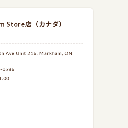
ham Store店（カナダ）
th Ave Unit 216, Markham, ON
3-0586
1:00