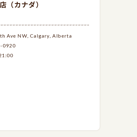
ary店（カナダ）
th Ave NW, Calgary, Alberta
7-0920
21:00