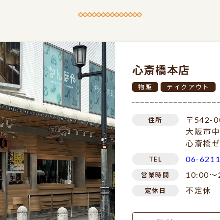
心斎橋本店
物販
テイクアウト
〒542-0
住所
大阪市中
心斎橋ゼ
06-621
TEL
10:00～
営業時間
不定休
定休日