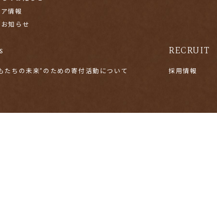
ィア情報
のお知らせ
s
RECRUIT
どもたちの未来”のための寄付活動について
採用情報
ILIATED COMPANY
社Bamoove（バムーブ）
会社概要
よくあるご質問
転売商品にご注