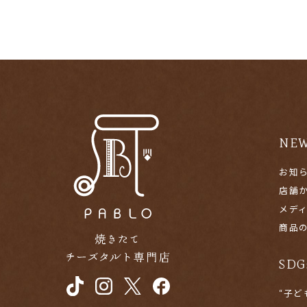
NE
お知
店舗
メデ
商品
SDG
“子